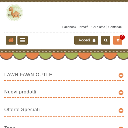
Facebook
Novità
Chi siamo
Contattaci
0
Accedi
LAWN FAWN OUTLET
Nuovi prodotti
Offerte Speciali