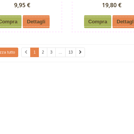
9,95 €
19,80 €
Compra
Dettagli
Compra
Dettagl
zza tutto
1
2
3
...
13