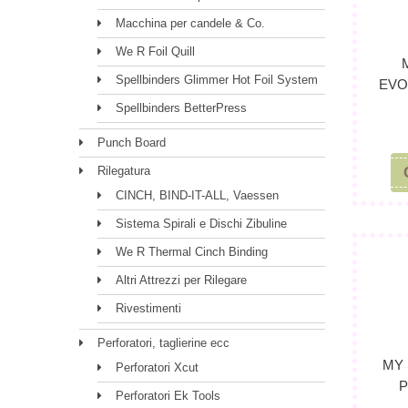
Macchina per candele & Co.
We R Foil Quill
Spellbinders Glimmer Hot Foil System
EVO
Spellbinders BetterPress
Punch Board
Rilegatura
CINCH, BIND-IT-ALL, Vaessen
Sistema Spirali e Dischi Zibuline
We R Thermal Cinch Binding
Altri Attrezzi per Rilegare
Rivestimenti
Perforatori, taglierine ecc
MY 
Perforatori Xcut
P
Perforatori Ek Tools