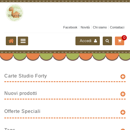
Facebook
Novità
Chi siamo
Contattaci
0
Accedi
Carte Studio Forty
Nuovi prodotti
Offerte Speciali