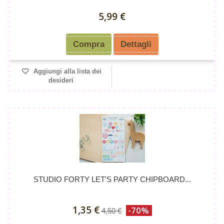
5,99 €
Compra
Dettagli
Aggiungi alla lista dei
desideri
STUDIO FORTY LET'S PARTY CHIPBOARD...
1,35 €
-70%
4,50 €