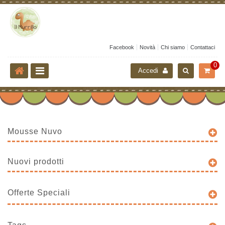
Facebook
Novità
Chi siamo
Contattaci
0
Accedi
Mousse Nuvo
Nuovi prodotti
Offerte Speciali