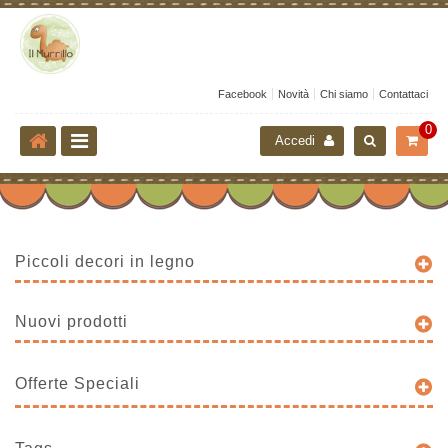
Facebook
Novità
Chi siamo
Contattaci
0
Accedi
Piccoli decori in legno
Nuovi prodotti
Offerte Speciali