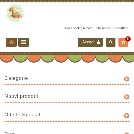
Facebook
Novità
Chi siamo
Contattaci
0
Accedi
Categorie
Nuovi prodotti
Offerte Speciali