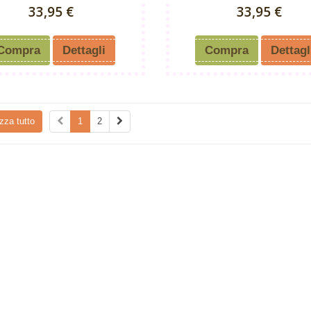
33,95 €
33,95 €
Compra
Dettagli
Compra
Dettagl
zza tutto
1
2