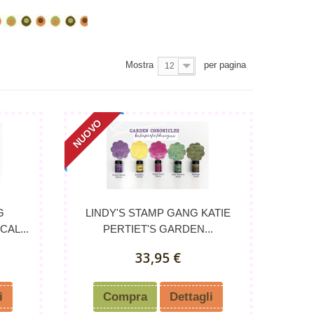
Mostra
per pagina
12
NUOVO
G
LINDY'S STAMP GANG KATIE
AL...
PERTIET'S GARDEN...
33,95 €
i
Compra
Dettagli