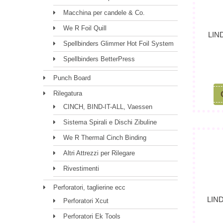
Macchina per candele & Co.
We R Foil Quill
LIN
Spellbinders Glimmer Hot Foil System
Spellbinders BetterPress
Punch Board
Rilegatura
CINCH, BIND-IT-ALL, Vaessen
Sistema Spirali e Dischi Zibuline
We R Thermal Cinch Binding
Altri Attrezzi per Rilegare
Rivestimenti
Perforatori, taglierine ecc
LIN
Perforatori Xcut
Perforatori Ek Tools