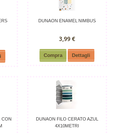
ERS
DUNAON ENAMEL NIMBUS
3,99 €
Compra
Dettagli
i
E CON
DUNAON FILO CERATO AZUL
M
4X10METRI