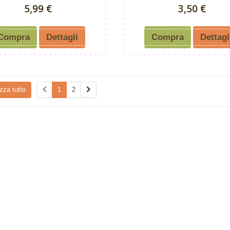
5,99 €
3,50 €
Compra
Dettagli
Compra
Dettagl
zza tutto
1
2