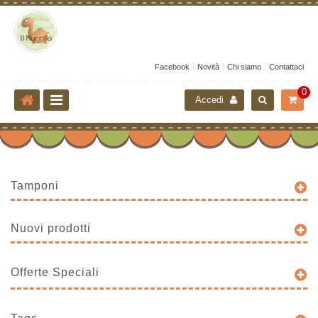
Facebook
Novità
Chi siamo
Contattaci
0
Accedi
Tamponi
Nuovi prodotti
Offerte Speciali