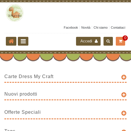
Facebook
Novità
Chi siamo
Contattaci
0
Accedi
Carte Dress My Craft
Nuovi prodotti
Offerte Speciali