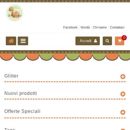
Facebook
Novità
Chi siamo
Contattaci
0
Accedi
Glitter
Nuovi prodotti
Offerte Speciali