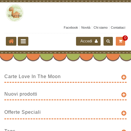
Facebook
Novità
Chi siamo
Contattaci
0
Accedi
Carte Love In The Moon
Nuovi prodotti
Offerte Speciali