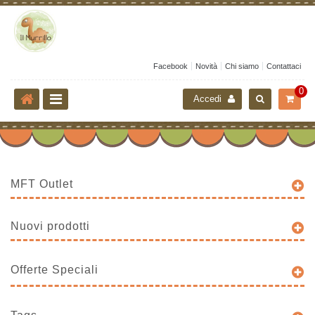
Facebook
Novità
Chi siamo
Contattaci
0
Accedi
MFT Outlet
Nuovi prodotti
Offerte Speciali