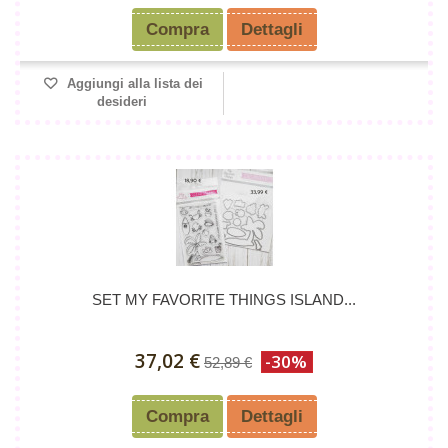
Compra
Dettagli
Aggiungi alla lista dei
desideri
SET MY FAVORITE THINGS ISLAND...
37,02 €
-30%
52,89 €
Compra
Dettagli