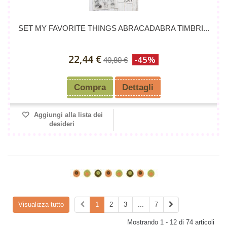
SET MY FAVORITE THINGS ABRACADABRA TIMBRI...
22,44 €
-45%
40,80 €
Compra
Dettagli
Aggiungi alla lista dei
desideri
Visualizza tutto
1
2
3
...
7
Mostrando 1 - 12 di 74 articoli