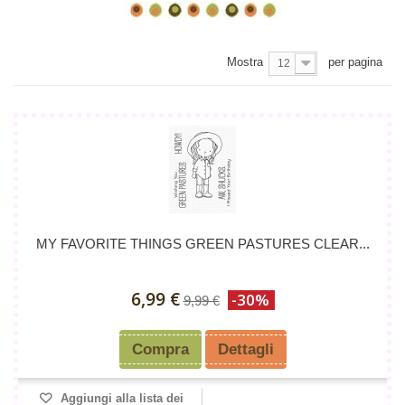
Mostra
per pagina
12
MY FAVORITE THINGS GREEN PASTURES CLEAR...
6,99 €
-30%
9,99 €
Compra
Dettagli
Aggiungi alla lista dei