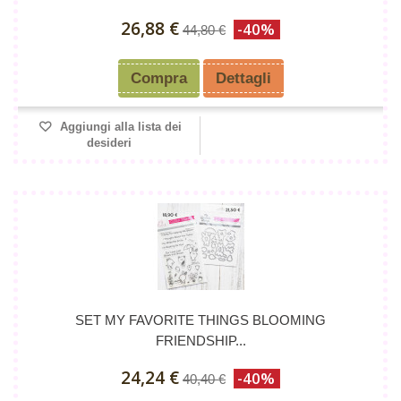
26,88 €
-40%
44,80 €
Compra
Dettagli
Aggiungi alla lista dei
desideri
SET MY FAVORITE THINGS BLOOMING
FRIENDSHIP...
24,24 €
-40%
40,40 €