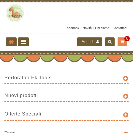
Facebook
Novità
Chi siamo
Contattaci
0
Accedi
Perforatori Ek Tools
Nuovi prodotti
Offerte Speciali