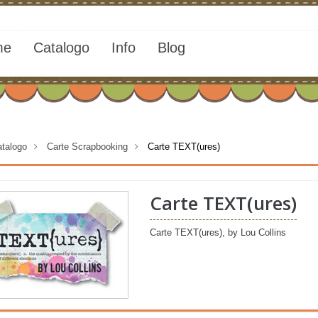
me
Catalogo
Info
Blog
talogo
>
Carte Scrapbooking
>
Carte TEXT(ures)
Carte TEXT(ures)
Carte TEXT(ures), by Lou Collins