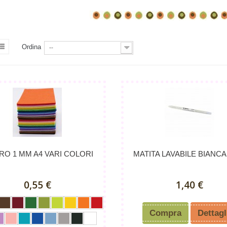
Ordina
--
RO 1 MM A4 VARI COLORI
MATITA LAVABILE BIANC
0,55 €
1,40 €
Compra
Dettagl