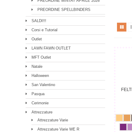
PREORDINE MINTAY APRILE 2026
PREORDINE SPELLBINDERS
SALDI!!!
Corsi e Tutorial
Outlet
LAWN FAWN OUTLET
MFT Outlet
Natale
Halloween
San Valentino
FELT
Pasqua
Cerimonie
Attrezzature
Attrezzature Varie
Attrezzature Varie WE R