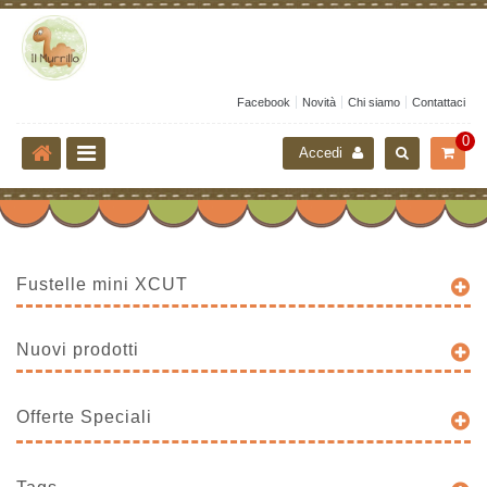
Facebook
Novità
Chi siamo
Contattaci
0
Accedi
Fustelle mini XCUT
Nuovi prodotti
Offerte Speciali