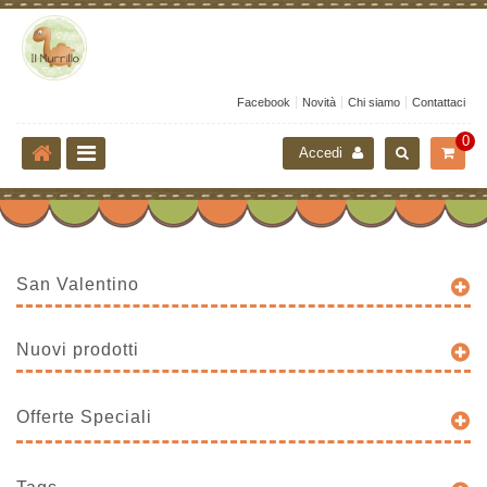
Facebook
Novità
Chi siamo
Contattaci
0
Accedi
San Valentino
Nuovi prodotti
Offerte Speciali