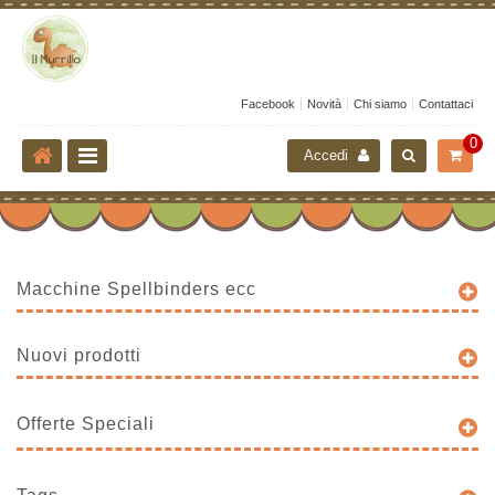
Facebook
Novità
Chi siamo
Contattaci
0
Accedi
Macchine Spellbinders ecc
Nuovi prodotti
Offerte Speciali