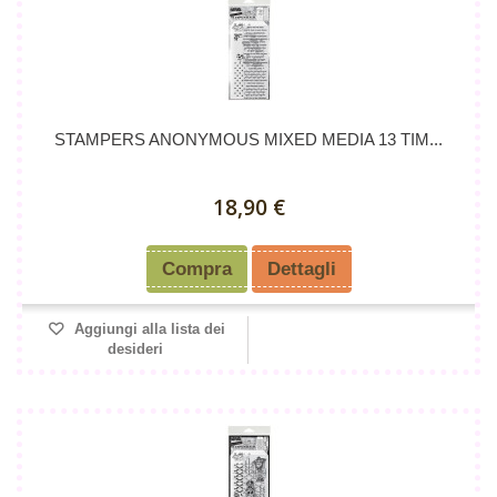
STAMPERS ANONYMOUS MIXED MEDIA 13 TIM...
18,90 €
Compra
Dettagli
Aggiungi alla lista dei
desideri