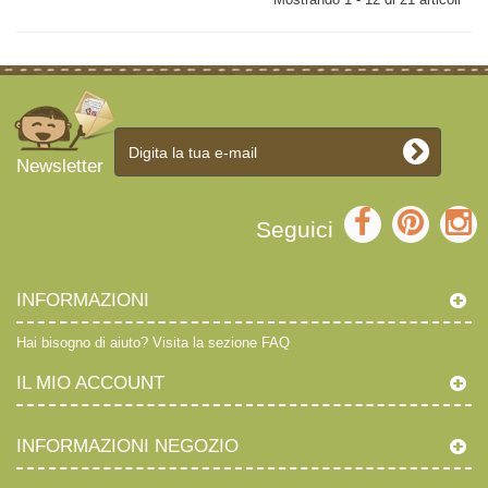
Newsletter
Seguici
INFORMAZIONI
Hai bisogno di aiuto?
Visita la sezione FAQ
IL MIO ACCOUNT
INFORMAZIONI NEGOZIO