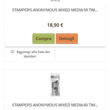
STAMPERS ANONYMOUS MIXED MEDIA 59 TIM...
18,90 €
Compra
Dettagli
Aggiungi alla lista dei
desideri
STAMPERS ANONYMOUS MIXED MEDIA 60 TIM...