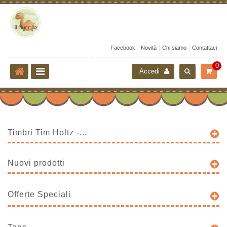
Facebook
Novità
Chi siamo
Contattaci
0
Accedi
Timbri Tim Holtz -...
Nuovi prodotti
Offerte Speciali