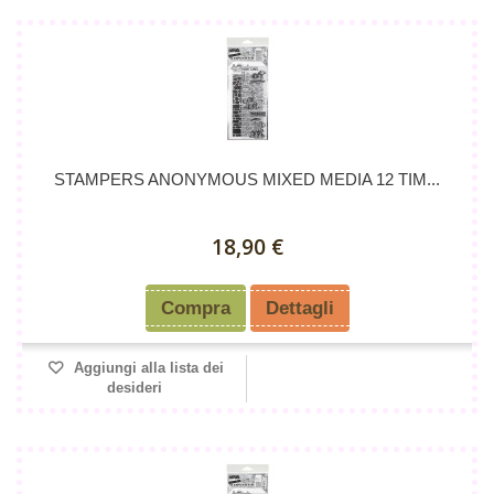
STAMPERS ANONYMOUS MIXED MEDIA 12 TIM...
18,90 €
Compra
Dettagli
Aggiungi alla lista dei
desideri