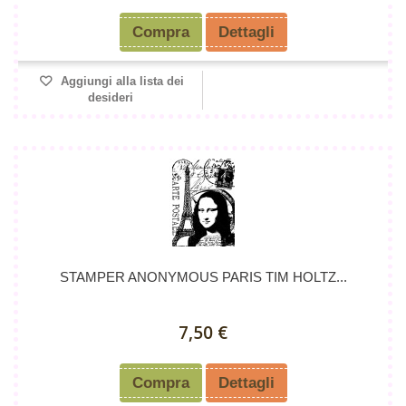
Compra
Dettagli
Aggiungi alla lista dei
desideri
STAMPER ANONYMOUS PARIS TIM HOLTZ...
7,50 €
Compra
Dettagli