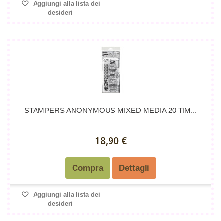
Aggiungi alla lista dei
desideri
STAMPERS ANONYMOUS MIXED MEDIA 20 TIM...
18,90 €
Compra
Dettagli
Aggiungi alla lista dei
desideri