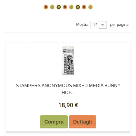
Mostra
per pagina
12
STAMPERS ANONYMOUS MIXED MEDIA BUNNY
HOP...
18,90 €
Compra
Dettagli