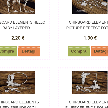
BOARD ELEMENTS HELLO
CHIPBOARD ELEMEN
BABY LAYERED...
PICTURE PERFECT FOTO
2,20 €
1,90 €
Compra
Dettagli
Compra
Dettagl
HIPBOARD ELEMENTS
CHIPBOARD ELEMEN
UFFY FRIENDS OVAL...
FLUFFY FRIENDS SQUAR