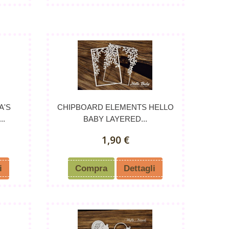
A'S
CHIPBOARD ELEMENTS HELLO
..
BABY LAYERED...
1,90 €
i
Compra
Dettagli