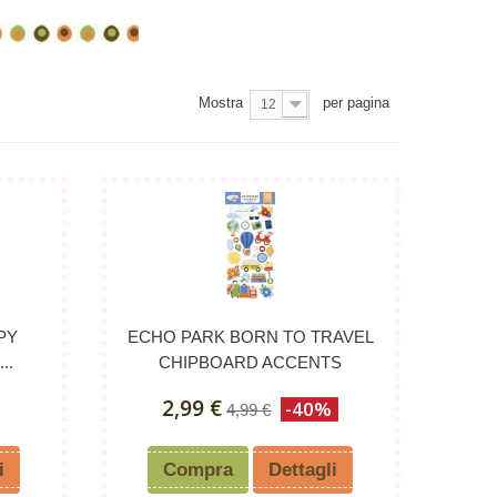
Mostra
per pagina
12
PY
ECHO PARK BORN TO TRAVEL
..
CHIPBOARD ACCENTS
2,99 €
-40%
4,99 €
i
Compra
Dettagli