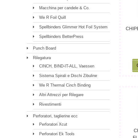
Macchina per candele & Co.
We R Foil Quill
Spellbinders Glimmer Hot Foil System
CHIP
Spellbinders BetterPress
Punch Board
Rilegatura
CINCH, BIND-IT-ALL, Vaessen
Sistema Spirali e Dischi Zibuline
We R Thermal Cinch Binding
Altri Attrezzi per Rilegare
Rivestimenti
Perforatori, taglierine ecc
Perforatori Xcut
C
Perforatori Ek Tools
FL