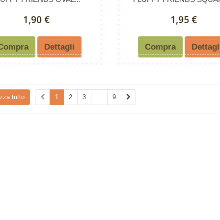
1,90 €
1,95 €
Compra
Dettagli
Compra
Dettagl
zza tutto
1
2
3
...
9