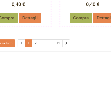
0,40 €
0,40 €
Compra
Dettagli
Compra
Dettagl
zza tutto
1
2
3
...
11