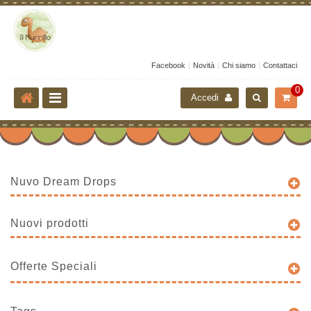
Facebook
Novità
Chi siamo
Contattaci
0
Accedi
Nuvo Dream Drops
Nuovi prodotti
Offerte Speciali