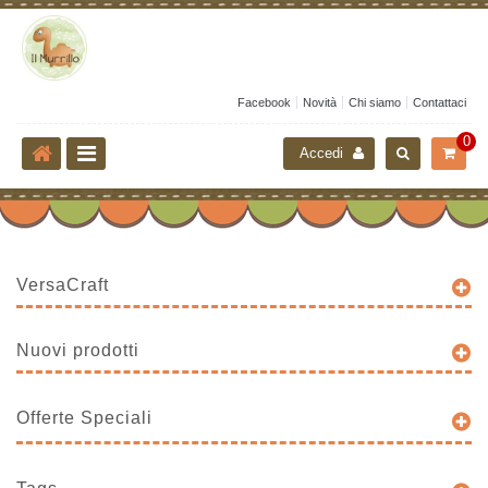
Facebook
Novità
Chi siamo
Contattaci
0
Accedi
VersaCraft
Nuovi prodotti
Offerte Speciali