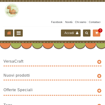
Facebook
Novità
Chi siamo
Contattaci
0
Accedi
VersaCraft
Nuovi prodotti
Offerte Speciali