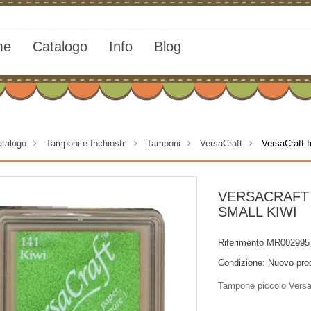
me
Catalogo
Info
Blog
talogo
>
Tamponi e Inchiostri
>
Tamponi
>
VersaCraft
>
VersaCraft 
VERSACRAFT
SMALL KIWI
Riferimento
MR002995
Condizione:
Nuovo pro
Tampone piccolo VersaC