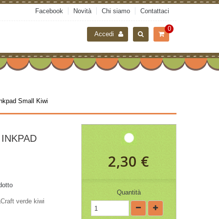
Facebook
Novità
Chi siamo
Contattaci
0
Accedi
Inkpad Small Kiwi
 INKPAD
2,30 €
dotto
Quantità
raft verde kiwi