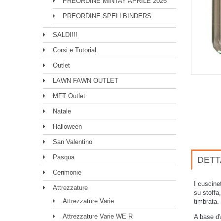
PREORDINE MINTAY APRILE 2026
PREORDINE SPELLBINDERS
SALDI!!!
Corsi e Tutorial
Outlet
LAWN FAWN OUTLET
MFT Outlet
Natale
Halloween
San Valentino
Pasqua
DETT
Cerimonie
I cuscine
Attrezzature
su stoffa,
Attrezzature Varie
timbrata.
Attrezzature Varie WE R
A base d'