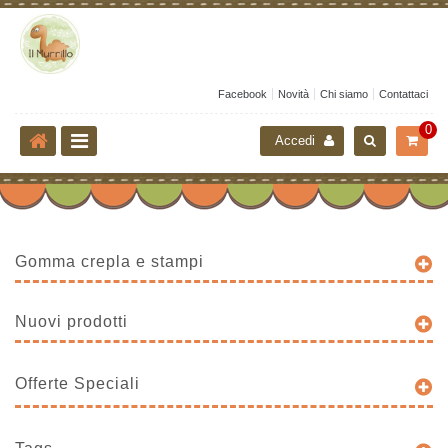
Facebook
Novità
Chi siamo
Contattaci
0
Accedi
Gomma crepla e stampi
Nuovi prodotti
Offerte Speciali