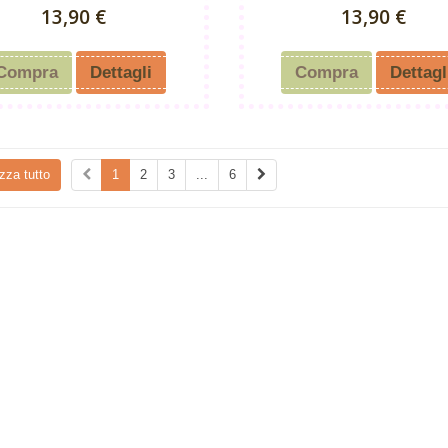
13,90 €
13,90 €
Compra
Dettagli
Compra
Dettagl
zza tutto
1
2
3
...
6