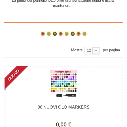
La punta del pennello OLO offre una sensazione fluida e liscia
mantenen...
Dettagli
Mostra
per pagina
12
NUOVO
96 NUOVI OLO MARKERS
0,00 €