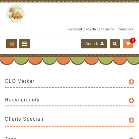
Facebook
Novità
Chi siamo
Contattaci
0
Accedi
OLO Marker
Nuovi prodotti
Offerte Speciali