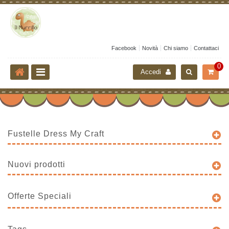
Facebook
Novità
Chi siamo
Contattaci
0
Accedi
Fustelle Dress My Craft
Nuovi prodotti
Offerte Speciali