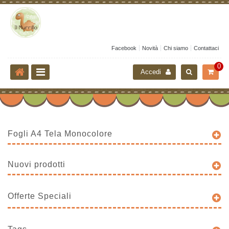
Facebook
Novità
Chi siamo
Contattaci
0
Accedi
Fogli A4 Tela Monocolore
Nuovi prodotti
Offerte Speciali