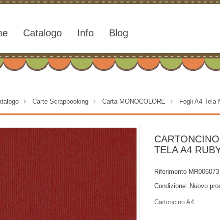
me
Catalogo
Info
Blog
talogo
>
Carte Scrapbooking
>
Carta MONOCOLORE
>
Fogli A4 Tela
CARTONCINO
TELA A4 RUB
Riferimento
MR006073
Condizione:
Nuovo pro
Cartoncino A4