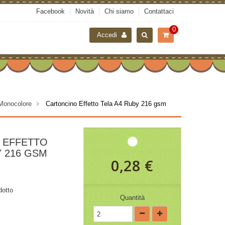
Facebook
Novità
Chi siamo
Contattaci
0
Accedi
 Monocolore
>
Cartoncino Effetto Tela A4 Ruby 216 gsm
 EFFETTO
Y 216 GSM
0,28 €
dotto
Quantità