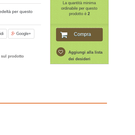
La quantità minima
ordinabile per questo
edeltà per questo
prodotto è
2
di
Google+
Compra
Aggiungi alla lista
 sul prodotto
dei desideri