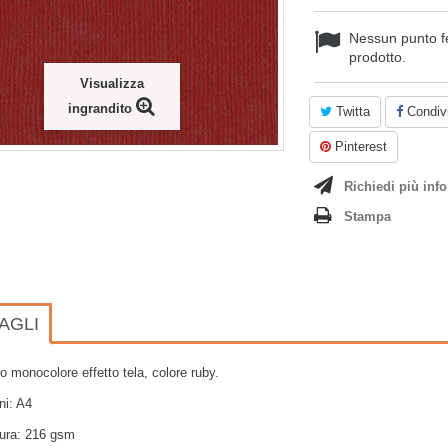
Nessun punto f
prodotto.
Visualizza
ingrandito
Twitta
Condivi
Pinterest
Richiedi più info
Stampa
AGLI
o monocolore effetto tela, colore ruby.
ni: A4
ra: 216 gsm