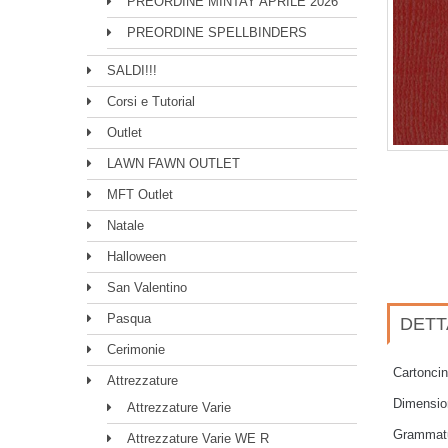
PREORDINE MINTAY APRILE 2026
PREORDINE SPELLBINDERS
SALDI!!!
Corsi e Tutorial
Outlet
LAWN FAWN OUTLET
MFT Outlet
Natale
Halloween
San Valentino
Pasqua
DETT
Cerimonie
Cartoncin
Attrezzature
Dimensio
Attrezzature Varie
Grammatu
Attrezzature Varie WE R