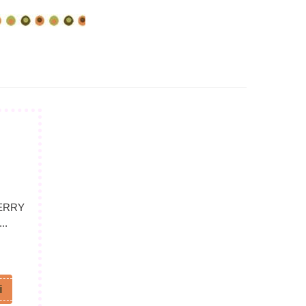
ERRY
..
i