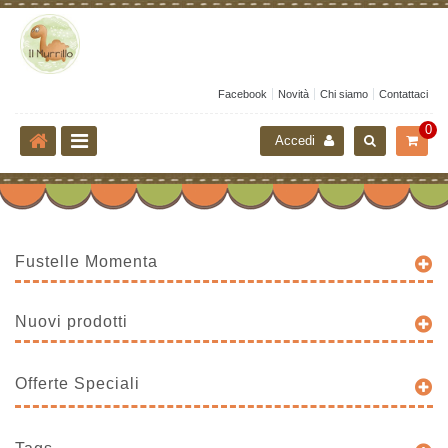
Facebook
Novità
Chi siamo
Contattaci
0
Accedi
Fustelle Momenta
Nuovi prodotti
Offerte Speciali