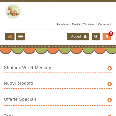
Facebook
Novità
Chi siamo
Contattaci
0
Accedi
Shotbox We R Memory...
Nuovi prodotti
Offerte Speciali