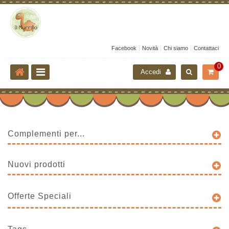
Facebook
Novità
Chi siamo
Contattaci
0
Accedi
Complementi per...
Nuovi prodotti
Offerte Speciali