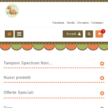
Facebook
Novità
Chi siamo
Contattaci
0
Accedi
Tamponi Spectrum Noir...
Nuovi prodotti
Offerte Speciali