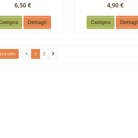
6,50 €
4,90 €
Compra
Dettagli
Compra
Dettagl
zza tutto
1
2