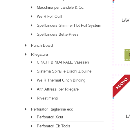
Macchina per candele & Co.
We R Foil Quill
LAV
Spellbinders Glimmer Hot Foil System
Spellbinders BetterPress
Punch Board
Rilegatura
CINCH, BIND-IT-ALL, Vaessen
Sistema Spirali e Dischi Zibuline
NUOVO
We R Thermal Cinch Binding
Altri Attrezzi per Rilegare
Rivestimenti
Perforatori, taglierine ecc
L
Perforatori Xcut
Perforatori Ek Tools