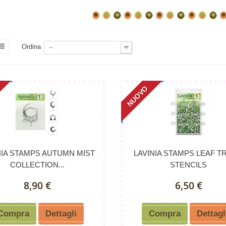
Ordina
--
NUOVO
NIA STAMPS AUTUMN MIST
LAVINIA STAMPS LEAF T
COLLECTION...
STENCILS
8,90 €
6,50 €
Compra
Dettagli
Compra
Dettagl