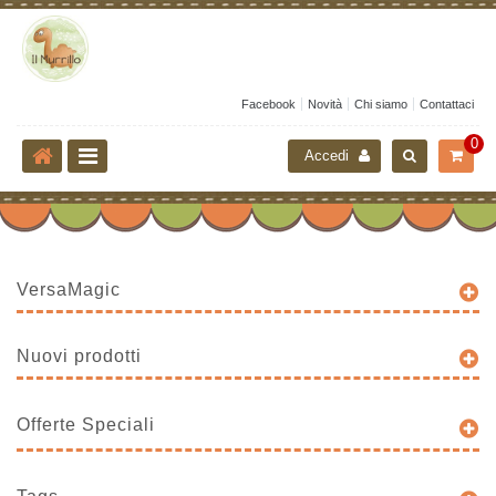
Facebook
Novità
Chi siamo
Contattaci
0
Accedi
VersaMagic
Nuovi prodotti
Offerte Speciali