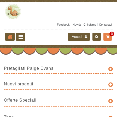
Facebook
Novità
Chi siamo
Contattaci
0
Accedi
Pretagliati Paige Evans
Nuovi prodotti
Offerte Speciali