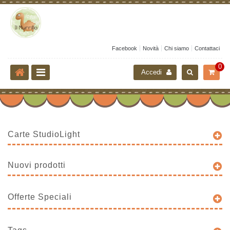
Facebook
Novità
Chi siamo
Contattaci
0
Accedi
Carte StudioLight
Nuovi prodotti
Offerte Speciali