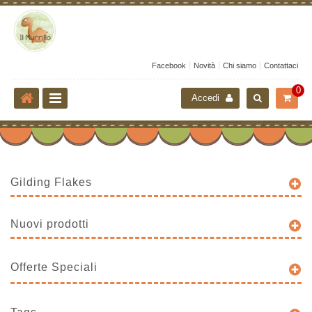
Facebook
Novità
Chi siamo
Contattaci
0
Accedi
Gilding Flakes
Nuovi prodotti
Offerte Speciali