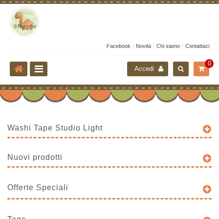
Facebook
Novità
Chi siamo
Contattaci
0
Accedi
Washi Tape Studio Light
Nuovi prodotti
Offerte Speciali