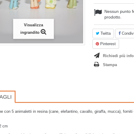
Nessun punto f
prodotto.
Visualizza
ingrandito
Twitta
Condivi
Pinterest
Richiedi più info
Stampa
AGLI
e con 5 animaletti in resina (cane, elefantino, cavallo, giraffa, mucca), forn
 2 cm