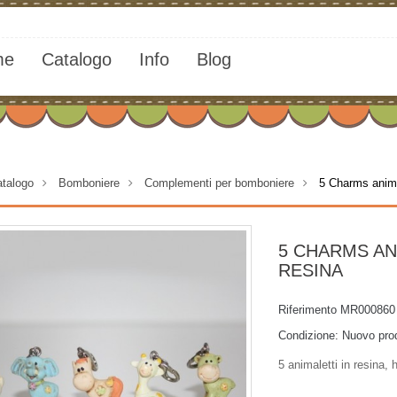
me
Catalogo
Info
Blog
talogo
>
Bomboniere
>
Complementi per bomboniere
>
5 Charms animal
5 CHARMS AN
RESINA
Riferimento
MR000860
Condizione:
Nuovo pro
5 animaletti in resina,