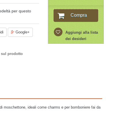
edeltà per questo
Compra
di
Google+
Aggiungi alla lista
dei desideri
 sul prodotto
iti di moschettone, ideali come charms e per bomboniere fai da