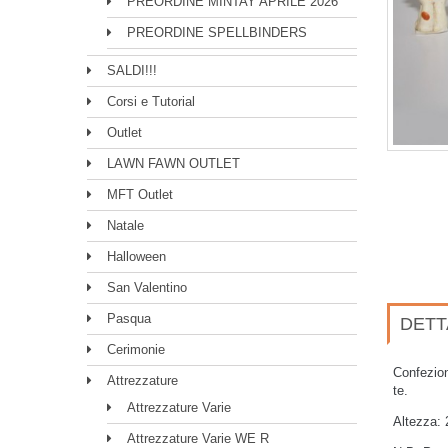
PREORDINE MINTAY APRILE 2026
PREORDINE SPELLBINDERS
SALDI!!!
Corsi e Tutorial
Outlet
LAWN FAWN OUTLET
MFT Outlet
Natale
Halloween
San Valentino
Pasqua
DETT
Cerimonie
Confezion
Attrezzature
te.
Attrezzature Varie
Altezza:
Attrezzature Varie WE R