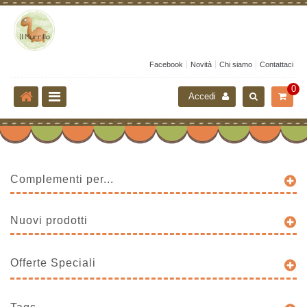
Facebook
Novità
Chi siamo
Contattaci
0
Accedi
Complementi per...
Nuovi prodotti
Offerte Speciali