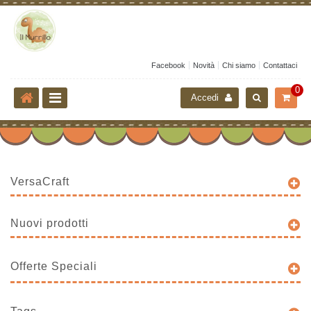
Facebook
Novità
Chi siamo
Contattaci
0
Accedi
VersaCraft
Nuovi prodotti
Offerte Speciali