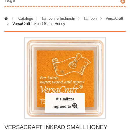
Tags
>
Catalogo
>
Tamponi e Inchiostri
>
Tamponi
>
VersaCraft
>
VersaCraft Inkpad Small Honey
Visualizza
ingrandito
VERSACRAFT INKPAD SMALL HONEY