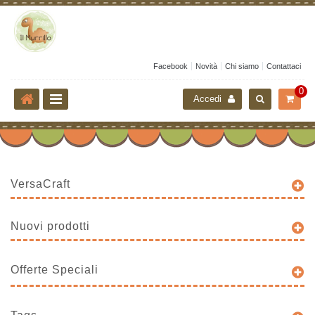
Facebook
Novità
Chi siamo
Contattaci
0
Accedi
VersaCraft
Nuovi prodotti
Offerte Speciali