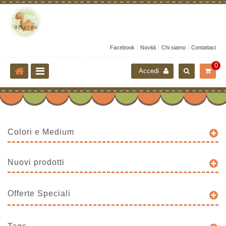
Facebook
Novità
Chi siamo
Contattaci
0
Accedi
Colori e Medium
Nuovi prodotti
Offerte Speciali