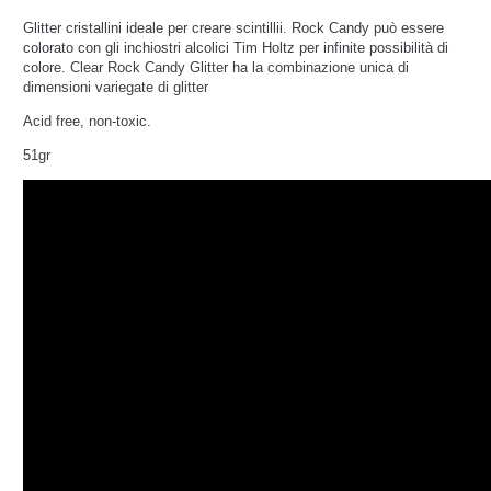
Glitter cristallini ideale per creare scintillii. Rock Candy può essere
colorato con gli inchiostri alcolici Tim Holtz per infinite possibilità di
colore. Clear Rock Candy Glitter ha la combinazione unica di
dimensioni variegate di glitter
Acid free, non-toxic.
51gr