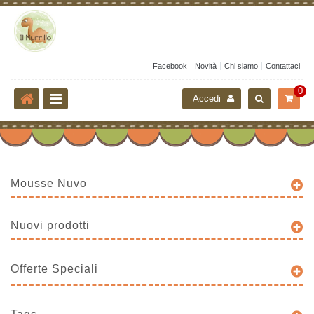
Facebook
Novità
Chi siamo
Contattaci
0
Accedi
Mousse Nuvo
Nuovi prodotti
Offerte Speciali