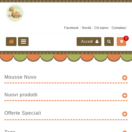
Facebook
Novità
Chi siamo
Contattaci
0
Accedi
Mousse Nuvo
Nuovi prodotti
Offerte Speciali